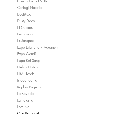
Clínica Dental Sóller
Col·legi Notarial
Dost&Co
Dusty Deco
El Camino
Ensaimadart
Es Jonquet
Expo Eilat Shark Aquarium
Expo Gaudí
Expo Rei Sanç
Helios Hotels
HM Hotels
Isladencanta
Kaplan Projects
La Bóveda
La Pajarita
Lomusic
Qué Bárbara!