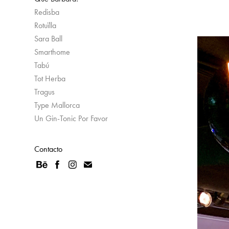
Redisba
Rotuïlla
Sara Ball
Smarthome
Tabú
Tot Herba
Tragus
Type Mallorca
Un Gin-Tonic Por Favor
Contacto